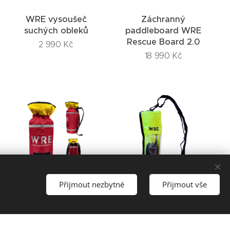
WRE vysoušeč
Záchranný
suchých obleků
paddleboard WRE
Rescue Board 2.0
2 990
Kč
18 990
Kč
Přijmout nezbytné
Přijmout vše
Záchranné plovoucí
Vodotěsný obal na
lano v transportní
vysíláčku WRE
tašce na záda 100m
690
Kč