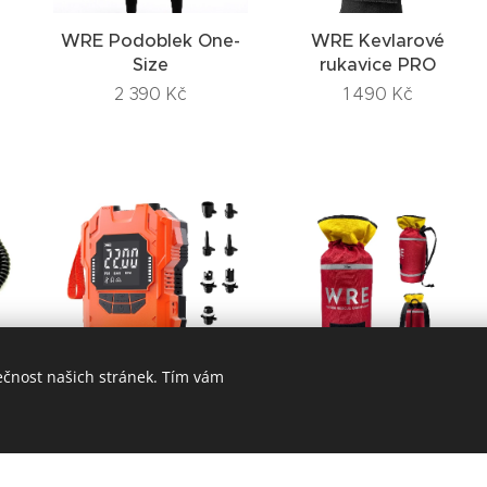
WRE Podoblek One-
WRE Kevlarové
Size
rukavice PRO
2 390
Kč
1 490
Kč
ečnost našich stránek. Tím vám
e
WRE Elektrická
Záchranné plovoucí
pumpa s baterií s
lano v transportní
maximálním tlakem
tašce na záda 200m
22 PSI