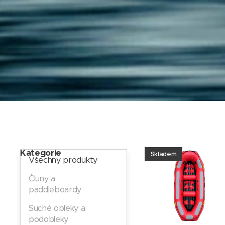
Kategorie
Skladem
Všechny produkty
Čluny a
paddleboardy
Suché obleky a
podobleky