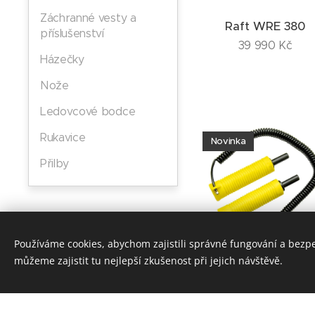
Záchranné vesty a
Raft WRE 380
příslušenství
39 990
Kč
Házečky
Nože
Ledovcové bodce
Rukavice
Novinka
Přilby
Používáme cookies, abychom zajistili správné fungování a bezp
můžeme zajistit tu nejlepší zkušenost při jejich návštěvě.
Ledovcové bodc
WRE Safety
490
Kč