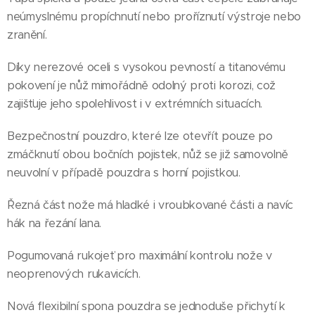
neúmyslnému propíchnutí nebo proříznutí výstroje nebo
zranění.
Díky nerezové oceli s vysokou pevností a titanovému
pokovení je nůž mimořádně odolný proti korozi, což
zajišťuje jeho spolehlivost i v extrémních situacích.
Bezpečnostní pouzdro, které lze otevřít pouze po
zmáčknutí obou bočních pojistek, nůž se již samovolně
neuvolní v případě pouzdra s horní pojistkou.
Řezná část nože má hladké i vroubkované části a navíc
hák na řezání lana.
Pogumovaná rukojeť pro maximální kontrolu nože v
neoprenových rukavicích.
Nová flexibilní spona pouzdra se jednoduše přichytí k