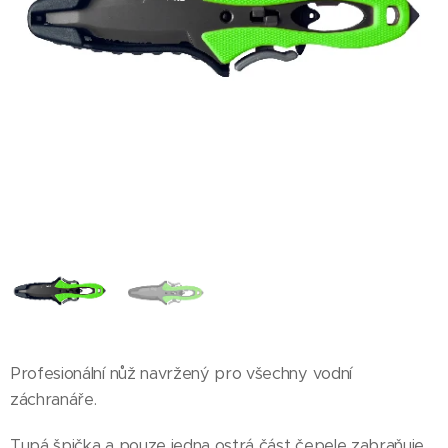
Profesionální nůž navržený pro všechny vodní
záchranáře.
Tupá špička a pouze jedna ostrá část čepele zabraňuje