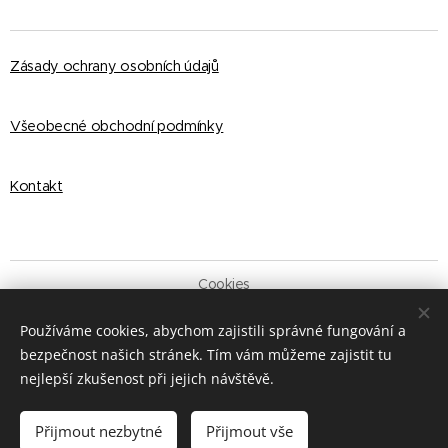
Zásady ochrany osobních údajů
Všeobecné obchodní podmínky
Kontakt
Cookies
Jazyky
Používáme cookies, abychom zajistili správné fungování a
English
Čeština
bezpečnost našich stránek. Tím vám můžeme zajistit tu
nejlepší zkušenost při jejich návštěvě.
Do košíku
Přijmout nezbytné
Přijmout vše