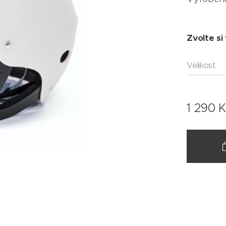
Zvolte si 
Velikost
1 290
K