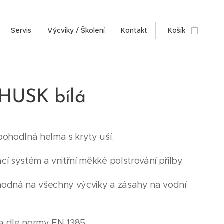
Servis
Výcviky / Školení
Kontakt
Košík
HUSK bílá
pohodlná helma s kryty uší.
í systém a vnitřní měkké polstrování přilby.
odná na všechny výcviky a zásahy na vodní
 dle normy EN 1385.