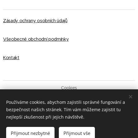
Zásady ochrany osobních údajů
Všeobecné obchodní podmínky
Kontakt
Cookies
Jazyky
Používáme cookies, abychom zajistili správné fungování a
English
Čeština
bezpečnost našich stránek. Tím vám můžeme zajistit tu
nejlepší zkušenost při jejich návštěvě.
Do košíku
Přijmout nezbytné
Přijmout vše