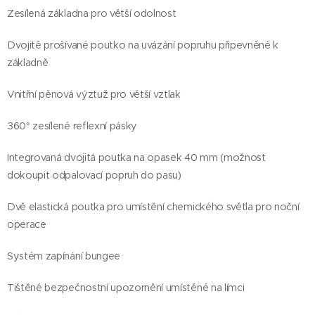
Zesílená základna pro větší odolnost
Dvojitě prošívané poutko na uvázání popruhu připevněné k
základně
Vnitřní pěnová výztuž pro větší vztlak
360° zesílené reflexní pásky
Integrovaná dvojitá poutka na opasek 40 mm (možnost
dokoupit odpalovací popruh do pasu)
Dvě elastická poutka pro umístění chemického světla pro noční
operace
Systém zapínání bungee
Tištěné bezpečnostní upozornění umístěné na límci