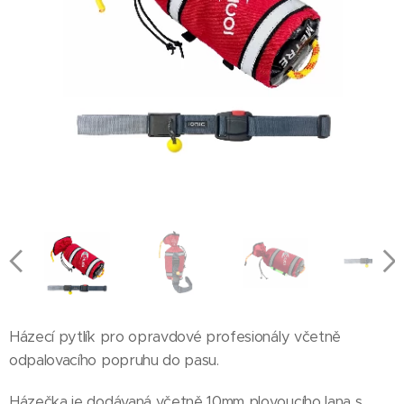
Házecí pytlík pro opravdové profesionály včetně
odpalovacího popruhu do pasu.
Házečka je dodávaná včetně 10mm plovoucího lana s