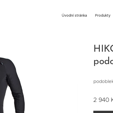
Úvodní stránka
Produkty
HIKO
podo
podoble
2 940