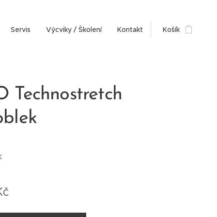
Servis
Výcviky / Školení
Kontakt
Košík
 Technostretch
blek
k
Kč