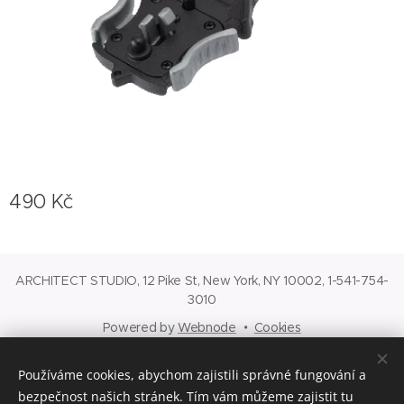
490
Kč
ARCHITECT STUDIO, 12 Pike St, New York, NY 10002, 1-541-754-
3010
Powered by
Webnode
Cookies
Languages
Používáme cookies, abychom zajistili správné fungování a
English
Čeština
bezpečnost našich stránek. Tím vám můžeme zajistit tu