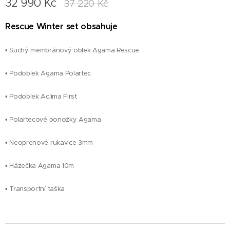
32 990
Kč
37 220
Kč
Rescue Winter set obsahuje
• Suchý membránový oblek Agama Rescue
• Podoblek Agama Polartec
• Podoblek Aclima First
• Polartecové ponožky Agama
• Neoprenové rukavice 3mm
• Házečka Agama 10m
• Transportní taška